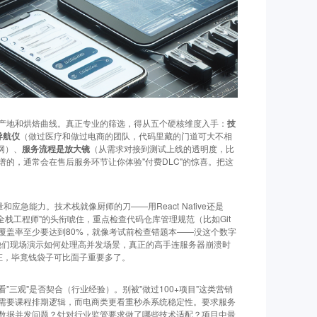
产地和烘焙曲线。真正专业的筛选，得从五个硬核维度入手：
技
导航仪
（做过医疗和做过电商的团队，代码里藏的门道可大不相
网）、
服务流程是放大镜
（从需求对接到测试上线的透明度，比
谱的，通常会在售后服务环节让你体验"付费DLC"的惊喜。把这
急能力。技术栈就像厨师的刀——用React Native还是
"全栈工程师"的头衔唬住，重点检查代码仓库管理规范（比如Git
覆盖率至少要达到80%，就像考试前检查错题本——没这个数字
让他们现场演示如何处理高并发场景，真正的高手连服务器崩溃时
认证，毕竟钱袋子可比面子重要多了。
三观"是否契合（行业经验）。别被"做过100+项目"这类营销
需要课程排期逻辑，而电商类更看重秒杀系统稳定性。要求服务
数据并发问题？针对行业监管要求做了哪些技术适配？项目中最