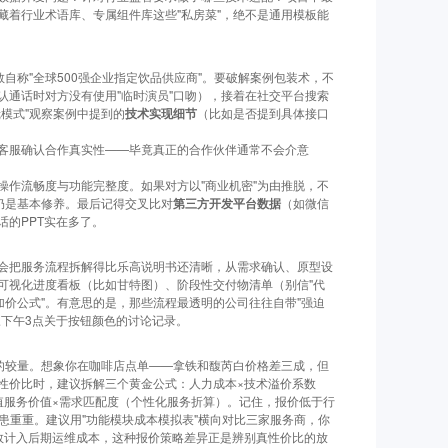
藏着行业术语库、专属组件库这些"私房菜"，绝不是通用模板能
自称"全球500强企业指定饮品供应商"。要破解案例包装术，不
认通话时对方没有使用"临时演员"口吻），接着在社交平台搜索
模式"观察案例中提到的
技术实现细节
（比如是否提到具体接口
客服确认合作真实性——毕竟真正的合作伙伴通常不会介意
操作流畅度与功能完整度。如果对方以"商业机密"为由推脱，不
仍是基本修养。最后记得交叉比对
第三方开发平台数据
（如微信
的PPT实在多了。
会把服务流程拆解得比乐高说明书还清晰，从需求确认、原型设
可视化进度看板（比如甘特图）、阶段性交付物清单（别信"代
加价公式"。有意思的是，那些流程最透明的公司往往自带"强迫
三下午3点关于按钮颜色的讨论记录。
式的较量。想象你在咖啡店点单——拿铁和馥芮白价格差三成，但
性价比时，建议拆解三个黄金公式：人力成本×技术溢价系数
值服务价值×需求匹配度（个性化服务折算）。记住，报价低于行
患重重。建议用"功能模块成本模拟表"横向对比三家服务商，你
次数计入后期运维成本，这种报价策略差异正是辨别真性价比的放