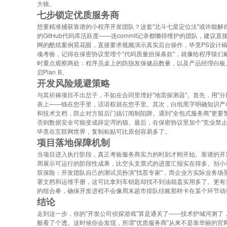
大镜。
七步锁定优质服务商
想要精准捕获靠谱的小程序开发团队？这套"北斗七星定位法"或许能解
的GitHub代码库活跃度——连commit记录都懒得维护的团队，建议
网的酷炫案例晃花眼，直接要求视频演示真实后台操作，毕竟PS设计稿
魂考验，记得在保密协议里埋个"代码质量担保条款"，就像给程序猿们
时重点观察两处：程序员桌上的防脱发保健品数量，以及产品经理白板
启Plan B。
开发风险规避策略
与其祈祷项目不出岔子，不如在合同里埋好"地雷探测器"。首先，用"
表上——钱在您手里，话语权就在您手里。其次，白纸黑字明确知识产
和技术文档，防止对方留后门搞订阅制陷阱。遇到"全包式服务商"更
否则数据安全可能变成薛定谔的猫。最后，在保密协议里加个"竞业禁
毕竟在互联网世界，复制粘贴可比原创容易多了。
项目落地保障机制
当项目进入执行阶段，真正考验服务商实力的时刻才刚开始。靠谱的开
周展示可运行的阶段性成果，比空头支票式的进度汇报实在得多。别小
双保险：开发团队自己的测试员扮演"找茬专家"，而企业方实际业务
署文档和运维手册，这可比拿到车钥匙却找不到油箱盖实用多了。更有意
的组合拳，确保开发进程不会像周末超市排队结账那样卡在某个环节动
结论
走到这一步，你的"开发公司侦探游戏"算是通关了——技术护城河测了
般看了个透。这时候你会发现，所谓"优质服务商"从来不是靠华丽的