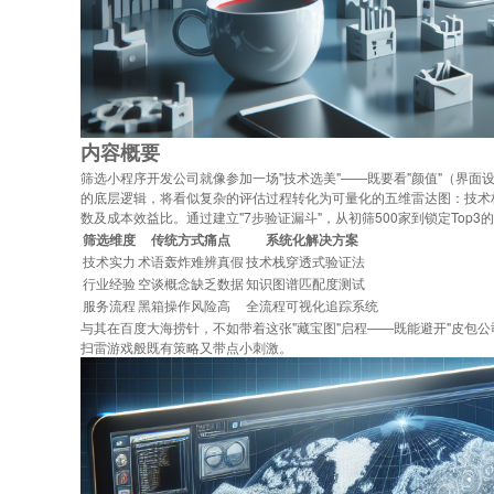
内容概要
筛选小程序开发公司就像参加一场"技术选美"——既要看"颜值"（界面
的底层逻辑，将看似复杂的评估过程转化为可量化的五维雷达图：技术
数及成本效益比。通过建立"7步验证漏斗"，从初筛500家到锁定Top
筛选维度
传统方式痛点
系统化解决方案
技术实力
术语轰炸难辨真假
技术栈穿透式验证法
行业经验
空谈概念缺乏数据
知识图谱匹配度测试
服务流程
黑箱操作风险高
全流程可视化追踪系统
与其在百度大海捞针，不如带着这张"藏宝图"启程——既能避开"皮包公
扫雷游戏般既有策略又带点小刺激。