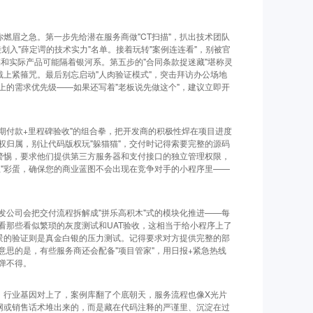
你燃眉之急。第一步先给潜在服务商做"CT扫描"，扒出技术团队
直接划入"薛定谔的技术实力"名单。接着玩转"案例连连看"，别被官
和实际产品可能隔着银河系。第五步的"合同条款捉迷藏"堪称灵
戴上紧箍咒。最后别忘启动"人肉验证模式"，突击拜访办公场地
上的需求优先级——如果还写着"老板说先做这个"，建议立即开
分期付款+里程碑验收"的组合拳，把开发商的积极性焊在项目进度
权归属，别让代码版权玩"躲猫猫"，交付时记得索要完整的源码
要警惕，要求他们提供第三方服务器和支付接口的独立管理权限，
止"彩蛋，确保您的商业蓝图不会出现在竞争对手的小程序里——
发公司会把交付流程拆解成"拼乐高积木"式的模块化推进——每
看那些看似繁琐的灰度测试和UAT验收，这相当于给小程序上了
场景的验证则是真金白银的压力测试。记得要求对方提供完整的部
思的是，有些服务商还会配备"项目管家"，用日报+紧急热线
弹不得。
，行业基因对上了，案例库翻了个底朝天，服务流程也像X光片
官网或销售话术堆出来的，而是藏在代码注释的严谨里、沉淀在过