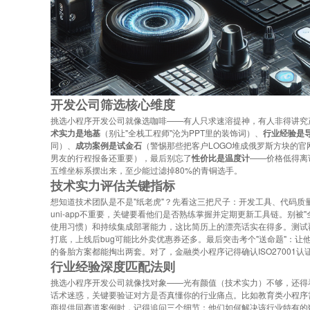
开发公司筛选核心维度
挑选小程序开发公司就像选咖啡——有人只求速溶提神，有人非得讲究
术实力是地基
（别让"全栈工程师"沦为PPT里的装饰词）、
行业经验是
同）、
成功案例是试金石
（警惕那些把客户LOGO堆成俄罗斯方块的官
男友的行程报备还重要），最后别忘了
性价比是温度计
——价格低得离
五维坐标系摆出来，至少能过滤掉80%的青铜选手。
技术实力评估关键指标
想知道技术团队是不是"纸老虎"？先看这三把尺子：开发工具、代码质量和应
uni-app不重要，关键要看他们是否熟练掌握并定期更新工具链。别被
使用习惯）和持续集成部署能力，这比简历上的漂亮话实在得多。测试
打底，上线后bug可能比外卖优惠券还多。最后突击考个"送命题"：
的备胎方案都能掏出两套。对了，金融类小程序记得确认ISO27001
行业经验深度匹配法则
挑选小程序开发公司就像找对象——光有颜值（技术实力）不够，还得看"
话术迷惑，关键要验证对方是否真懂你的行业痛点。比如教育类小程序
商提供同赛道案例时，记得追问三个细节：他们如何解决该行业特有的