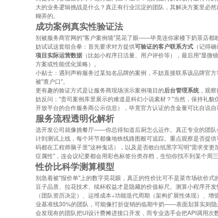
大的业务逻辑挑战是什么？真正有行业沉淀的团队，其解决方案里必然
糊弄的。
成功案例真实性验证法
别被服务商官网的"客户案例墙"晃花了眼——毕竟连你家楼下奶茶店都敢
妨试试这套组合拳：首先要求对方提供
可验证的客户联系方式
（记得确
项目实际运营数据
（比如小程序日活量、用户评价等），最后用"显微镜
方案或性能优化策略）。
小贴士：遇到声称服务过某知名品牌的案例，不妨直接联系该品牌官方
被"查户口"。
更有趣的验证方式是让服务商现场演示案例项目的
后台管理系统
，观察
妨反问："贵司案例库里展示的难道是科幻小说素材？"当然，保持礼貌
开放平台的合作服务商公示信息），毕竟官方认证的含金量可比自说自话
服务流程透明化解析
选开发公司就像挑餐厅——你总得知道后厨怎么运作。真正专业的团队
计到测试上线，每个环节都像地铁线路图般可追踪。重点观察是否提供
码都在工程师脑子里"这种鬼话），以及是否敢白纸黑字写明"需求变更
症属性"，连会议纪要都会用彩色标签分类存档，生怕你找不到某个周
性价比科学测算模型
别急着被"报价单"上的数字晃花眼，真正的性价比可不是菜市场砍价
豆子品质、拉花技术、续杯权益才是隐藏的价值标尺。测算小程序开发
（团队资历决定）、运维成本÷功能迭代周期（架构扩展性体现）、增
业基准线30%的团队，可能像打折促销的临期牛奶——表面划算实则隐
会发现有的团队把UI设计费摊进接口开发，而专业选手会把API调用