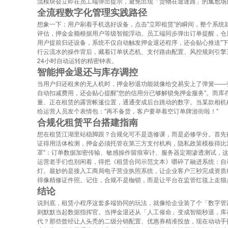
流模块会立即在员工端弹出提示，避免出现「货物在途迷路」的尴尬场
全流程数字化管理实践路径
想象一下：用户刷着手机选好设备，点击"立即租赁"的瞬间，整个系统
评估，押金金额根据用户等级智能浮动。员工端同步弹出订单提醒，仓
用户提前归还设备，系统不仅自动触发押金退还程序，还会贴心推送"下
行云流水的操作背后，藏着订单状态机、支付路由配置、风控规则引擎
24小时自动运转的精密钟表。
智能押金退还与库存调控
当用户归还租来的无人机时，押金秒退功能就像给交易安上了弹簧——
自动扣减费用，还会贴心提醒"您的信用分已够解锁免押金服务"。而
量、正在租赁的露营帐篷位置，通通变成后台跳动的数字。当某款相机
给运营人员发个表情包："再不备货，客户要举着空订单牌游街啦！"
合规化租赁平台搭建指南
想在租赁江湖里站稳脚跟？合规化可不是选修课，而是必修学分。首先
证得用活体检测，押金必须托管在第三方支付机构，隐私政策模板得比
罩"：订单数据加密传输、敏感操作留痕审计、服务器定期渗透测试，这
运营老手们也别闲着，得把《租赁合同示范文本》嚼碎了融进系统：自
灯。最妙的是接入工商局电子营业执照系统，让企业客户三秒完成资质
得像精修证件照。记住，合规不是枷锁，而是让平台在监管红毯上走猫
结论
说到底，租赁小程序这套多端协同的玩法，就像给企业装了个「数字管
则默默当起数据指挥官。当押金退还从「人工催命」变成智能秒退，库
代？那些曾经让人头秃的二级分销配置、优惠券精准投放，现在动动手