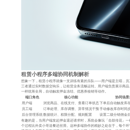
租赁小程序多端协同机制解析
想象一下，租赁小程序就像一支训练有素的乐队——用户端是主唱，员
三者通过实时数据交响乐，让租赁业务流畅运转。用户端负责展示商品
一样统筹全局，自动触发押金冻结、优惠券核销等动作。
端口角色
核心功能
协同场景
用户端
浏览商品、在线支付、查看订单状态
下单后自动触发库
员工端
订单处理、库存调整、异常情况干预
手动修改库存时同
后台管理系统
数据统计、权限分配、规则配置
设置二级分销佣金
有趣的是，当用户端发起押金退还请求时，系统会像玩「击鼓传花」一
个过程比外卖小哥送餐还丝滑。这种多端协作的精妙之处在于，每个环