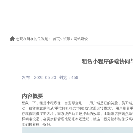
您现在所在的位置是：
首页>
资讯>
网站建设
租赁小程序多端协同
发布：2025-05-20
浏览：459
内容概要
想象一下，租赁小程序像一台变形金刚——用户端是它的笑脸，员工端
动，租赁生意瞬间从"手忙脚乱模式"切换成"丝滑运转模式"。用户刷
存就像玩俄罗斯方块，而系统自动退还押金的效率，比咖啡店扫码点单
样精准投递，会员余额管理比记账本还透明，就连二级分销都能像乐高
咱们接着往下拆解。