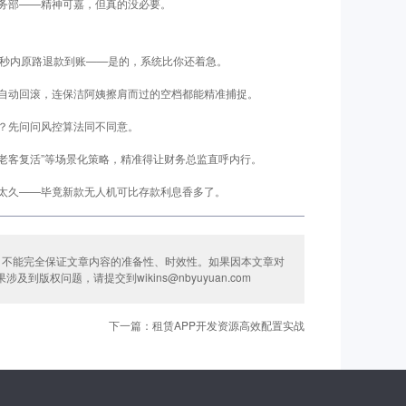
务部——精神可嘉，但真的没必要。
0秒内原路退款到账——是的，系统比你还着急。
自动回滚，连保洁阿姨擦肩而过的空档都能精准捕捉。
？先问问风控算法同不同意。
“老客复活”等场景化策略，精准得让财务总监直呼内行。
太久——毕竟新款无人机可比存款利息香多了。
司不能完全保证文章内容的准备性、时效性。如果因本文章对
权问题，请提交到wikins@nbyuyuan.com
下一篇：租赁APP开发资源高效配置实战