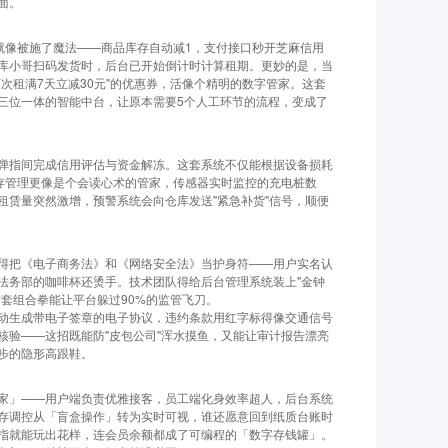
面。
就像被施了魔法——商品库存自动减1，支付接口秒开芝麻信用
库小哥扫码发货时，后台已开始倒计时计算租期。更妙的是，当
次租满7天立减30元"的优惠券，活像个精明的数字管家。这套
三位一体的智能中台，让原本需要5个人工环节的流程，变成了
弹指间完成信用评估与资金解冻。这套系统不仅能根据设备损耗
库存管理更像是个会读心术的管家，传感器实时监控的充电桩数
租赁量突然激增，预警系统会向仓库发送"紧急补货"信号，顺便
得把《电子商务法》和《网络安全法》当护身符——用户实名认
法务部的咖啡杯还烫手。技术团队得给后台管理系统装上"金钟
套组合拳能让平台躲过90%的监管飞刀。
动生成带电子签章的电子协议，违约条款用红字标得像交通信号
核验——这招既能防"皮包公司"浑水摸鱼，又能让审计报告漂亮
步的隐形高跟鞋。
家」——用户端负责优雅接客，员工端化身效率超人，后台系统
存调控从「盲盒操作」转为实时可视，谁还愿意回到纸质台账时
指就能玩出花样，连会员余额都成了可编程的「数字存钱罐」。