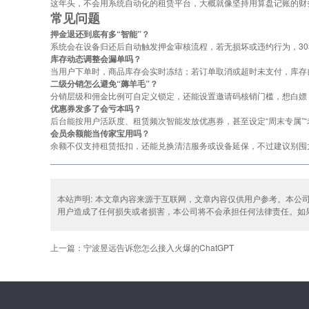
这年头，不会用系统自动化的租赁平台，大概就像坚持用算盘记账的财
常见问题
押金退还到底有多“智能”？
系统会在设备归还后自动触发押金审核流程，若无损坏或违约行为，3
库存动态调整会漏单吗？
当用户下单时，商品库存会实时冻结；若订单取消或超时未支付，库存
二级分销怎么避免“薅羊毛”？
分销层级和佣金比例可自定义锁定，还能设置邀请码核销门槛，想白嫖
优惠券发多了会亏本吗？
后台能按用户活跃度、租赁频次智能发放优惠券，甚至设定“周末专属”
会员余额能当传家宝用吗？
余额不仅支持租赁抵扣，还能兑换清洁服务或设备延保，不过建议别囤
本站声明: 本文章内容来源于互联网，文章内容仅供用户参考。本公
用户造成了任何损失或者损害，本公司将不会承担任何法律责任。如果涉及到版
上一篇：宁波昱远告诉您怎么接入火爆的ChatGPT