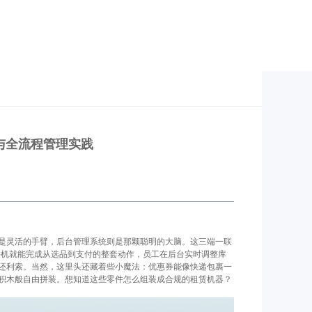
与全流程管理实践
是灵活的手臂，后台管理系统则是那颗聪明的大脑。这三端一联
着手机就能完成从选品到支付的整套动作，员工在后台实时调整库
还利索。当然，这里头还藏着些小魔法：优惠券能像快递包裹一
积木般自由拼装。想知道这些零件怎么组装成合规的租赁机器？