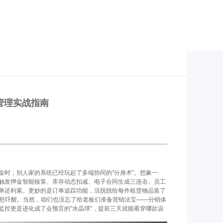
管理实战指南
金时，别人家的系统已经玩起了多端协同的"分身术"。想象一
触发押金智能核算、库存动态扣减、电子合同生成三连击。员工
单还利索。更妙的是订单追踪功能，活脱脱给每件租赁物品装了
消息吓醒。当然，咱们也没忘了给老板们准备营销法宝——分销体
监控更是进化成了会预言的"水晶球"，提前三天就能看穿哪款设