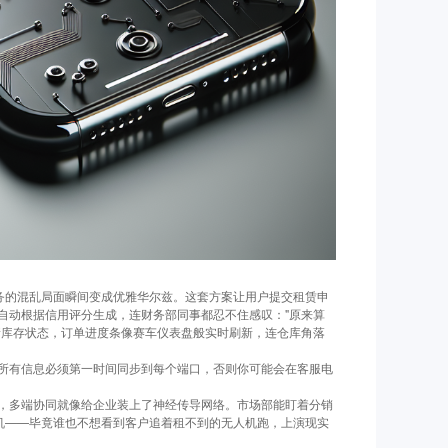
业务的混乱局面瞬间变成优雅华尔兹。这套方案让用户提交租赁申
自动根据信用评分生成，连财务部同事都忍不住感叹："原来算
新库存状态，订单进度条像赛车仪表盘般实时刷新，连仓库角落
所有信息必须第一时间同步到每个端口，否则你可能会在客服电
，多端协同就像给企业装上了神经传导网络。市场部能盯着分销
危机——毕竟谁也不想看到客户追着租不到的无人机跑，上演现实