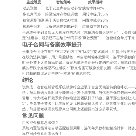
监控维度
智能策略
效果指标
动态预警
低于安全库存自动补货
缺货率降42%
多仓库同步
跨区域库存秒级调拨
周转率提升35%
租赁周期预测
基于历史数据AI推算
闲置率减少28%
损耗率分析
设备健康度智能评分
维修成本降19%
当系统检测到某款无人机库存告急时（就像约会快迟到的人），会自动触
定"优惠券，最后还不忘给分销商群发"爆款预警"——这套组合拳打下
电子合同与备案效率提升
当纸质合同还在用"甲方乙方丙方丁方"玩文字捉迷藏时，租赁小程序早已
在线的法律顾问，用户刷脸秒签、AI自动纠偏条款漏洞，连手滑误触的
时意外签下火星殖民协议。备案系统更是化身行走的档案馆，每笔订单
筋的行政小妹都忍不住感叹："原来备案可以像发朋友圈一样简单！"
租盆栽的协议从此告别"一本通"的尴尬时代。
结论
说到底，这套租赁管理系统就像给企业装了台全天候运转的咖啡机——
快，员工扫码入库时甚至能腾出手发个朋友圈。当优惠券像红包雨一样
冒烟，你大概会怀疑系统偷偷给运营团队打了鸡血。至于那些曾经让人
定，毕竟电子签名可比老板的龙飞凤舞好辨认多了。这套数字化组合拳
然，前提是老板没发现原来公司账上还能挤出这么多零花钱。
常见问题
租客押金核算总出错？
系统内置智能算法自动匹配租赁周期，连闰年天数都能精准计算，财务从
库存同步总延迟怎么办？