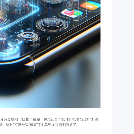
3分佣金规则+7级推广链路，保准让合作伙伴们抢着当你的"野生
成，这种"打怪升级"模式可比单纯发红包刺激多了。