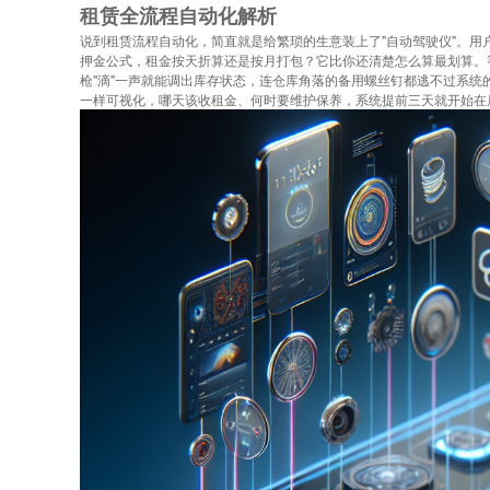
租赁全流程自动化解析
说到租赁流程自动化，简直就是给繁琐的生意装上了"自动驾驶仪"。
押金公式，租金按天折算还是按月打包？它比你还清楚怎么算最划算。
枪"滴"一声就能调出库存状态，连仓库角落的备用螺丝钉都逃不过系
一样可视化，哪天该收租金、何时要维护保养，系统提前三天就开始在