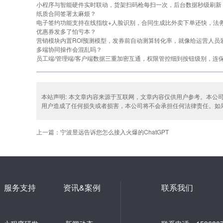
小程序与智能硬件实时联动，货架扫码枪每扫一次，后台数据秒级刷新
纸质合同签署太麻烦？
电子签约功能支持在线指纹+人脸识别，合同生成比外卖下单还快，法
优惠券发多了怕亏本？
营销模块内置ROI预测模型，发券前自动测算转化率，就像给运营人员
多端协同操作会混乱吗？
员工端/管理端/客户端数据三重加密互通，权限管控细到按钮级别，连
本站声明: 本文章内容来源于互联网，文章内容仅供用户参考。本公
用户造成了任何损失或者损害，本公司将不会承担任何法律责任。如果涉及到版
上一篇：宁波昱远告诉您怎么接入火爆的ChatGPT
服务支持
资讯&案例
联系我们