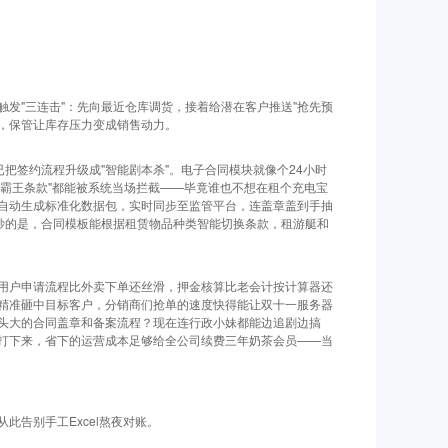
发"三连击"：先向最近仓库调货，接着给潜在客户推送"抢先预
来，保管让库存压力变成销售动力。
把签约流程升级成"智能剧本杀"。电子合同模块就像个24小时
"霸王条款"都能被系统当场拦截——毕竟谁也不想在租个充电宝
自动生成标准化数据包，实时同步至监管平台，连盖章盖到手抽
更妙的是，合同模板能根据租赁物品种类智能切换条款，租游艇和
用户申请流程比外卖下单还丝滑，押金核算比老会计按计算器还
精准砸中目标客户，分销商们抢单的速度快得能让双十一服务器
头大的合同盖章和备案流程？现在连行政小妹都能边追剧边搞
打下来，省下的运营成本足够给全公司续费三年奶茶会员——当
此告别手工Excel熬夜对账。