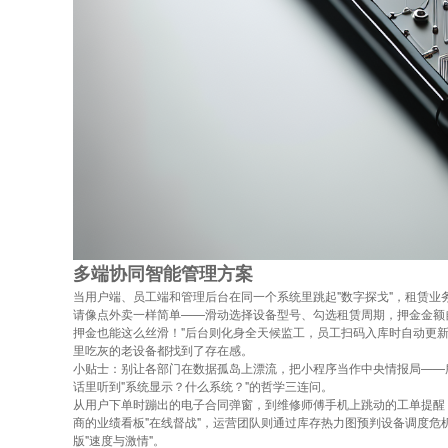
多端协同智能管理方案
当用户端、员工端和管理后台在同一个系统里跳起"数字探戈"，租赁
请像点外卖一样简单——滑动选择设备型号、勾选租赁周期，押金金额
押金也能这么丝滑！"后台则化身全天候监工，员工扫码入库时自动更
里吃灰的老设备都找到了存在感。
小贴士：别让各部门在数据孤岛上漂流，把小程序当作中央情报局——
话里听到"系统显示？什么系统？"的哲学三连问。
从用户下单时蹦出的电子合同弹窗，到维修师傅手机上跳动的工单提醒
商的业绩看板"在线督战"，运营团队则通过库存热力图预判设备调度
版"速度与激情"。