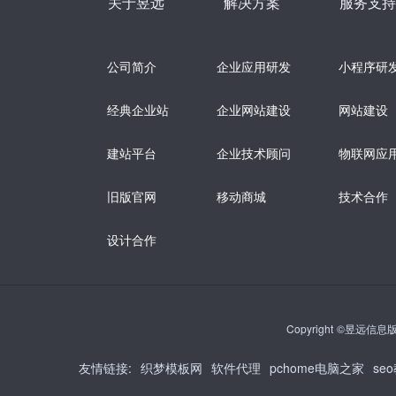
关于昱远
解决方案
服务支持
公司简介
企业应用研发
小程序研
经典企业站
企业网站建设
网站建设
建站平台
企业技术顾问
物联网应
旧版官网
移动商城
技术合作
设计合作
Copyright ©昱远信息版权
友情链接
:
织梦模板网
软件代理
pchome电脑之家
se