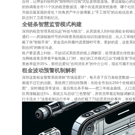
合同，让押金纠纷时的"我明明付过钱"式扯皮彻底退场。要说最贴心
的协调着全市11个区的租赁数据流，哪个街道房源突然激增、哪个社
升级后最直观的变化？街角房产中介玻璃窗上"手工填写"的出租信息
跃迁到了卫星导航纪元。
全链条智慧监管模式构建
深圳的租赁管理系统玩起"科技与狠活"，从房源准入到纠纷调处全程
通灯——房源核验环节的AI筛查系统能自动识别虚假信息，比人工审
戴了块"智能手表"，资金流向和履约进度随时可查。更妙的是，这套系
阳合同"的蛛丝马迹。
租户要是遇上纠纷，不妨试试系统里的线上调解室，处理速度比传统途
当网格巡查员带着平板电脑上门时，他们的工作模式已从"扫楼盲查"升
查效率提升35%，那些总爱玩"合同消失术"的中介公司，现在可藏不住
租金波动预警机制解析
深圳这套租金预警系统堪称"市场温度计"，每天吞下百万条租赁数据—
都逃不过它的法眼。系统用三招玩转预测：先给全市划出256个价格观
图"，实时捕捉异常波动；最后祭出杀手锏——把三年租金曲线、人口
区周涨幅超过5%，系统立马启动"三色警报"，房管员带着定制版调解
行卡流水？"这套机制运行半年，成功拦截了73起恶意抬价事件，有租客