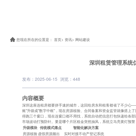
您现在所在的位置是：
首页>
资讯>
网站建设
深圳租赁管理系统
发布：2025-06-15
浏览：448
内容概要
深圳这座连租房都要拼手速的城市，这回给房东和租客都省了不少心——
账"升级成"数字中枢"，现在房源核验、合同备案和资金监管就像搭上
得跑三个窗口，现在连窗口都不用找，系统自动把信息打包快递给各部
市场波动打预防针。要是哪个片区租金突然抽风，系统立马亮黄灯预警
升级模块
传统模式痛点
智能化解决方案
房源核验
虚假房源频出
实时对接不动产登记系统