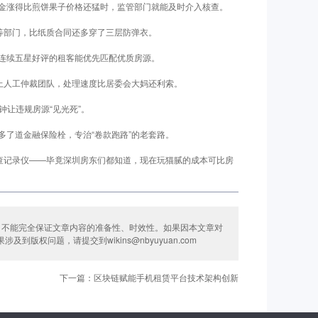
金涨得比煎饼果子价格还猛时，监管部门就能及时介入核查。
等部门，比纸质合同还多穿了三层防弹衣。
连续五星好评的租客能优先匹配优质房源。
上人工仲裁团队，处理速度比居委会大妈还利索。
钟让违规房源“见光死”。
了道金融保险栓，专治“卷款跑路”的老套路。
巡查记录仪——毕竟深圳房东们都知道，现在玩猫腻的成本可比房
司不能完全保证文章内容的准备性、时效性。如果因本文章对
权问题，请提交到wikins@nbyuyuan.com
下一篇：区块链赋能手机租赁平台技术架构创新