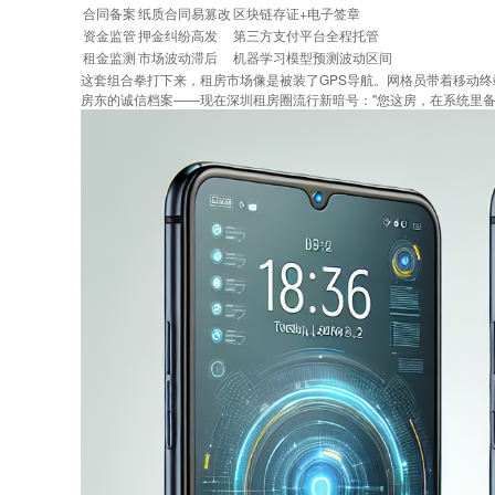
合同备案
纸质合同易篡改
区块链存证+电子签章
资金监管
押金纠纷高发
第三方支付平台全程托管
租金监测
市场波动滞后
机器学习模型预测波动区间
这套组合拳打下来，租房市场像是被装了GPS导航。网格员带着移动终
房东的诚信档案——现在深圳租房圈流行新暗号："您这房，在系统里备