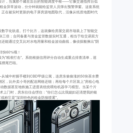
的设计，当属那个藏在后台的智能调度中枢——它像交通指挥台似
区租金异常波动，分分钟就能给监管人员弹出预警弹窗。这套系统
表，正在被实时更新的电子屏房源地图取代，活像从纸质地图时代
铺设数字化轨道。打个比方，这就像给房屋交易市场装上了智能交
核快三倍；合同备案与资金监管数据实时互通，相当于给交易双方
统还能通过交叉比对水电用量和租金波动曲线，像侦探般揪出"阴
径快60%哦！
级为"精准打击"。系统根据信用评分自动生成重点排查清单，巡
狐狸尾巴啦。
—从城中村握手楼到CBD甲级公寓，连房东偷偷涨的50块茶水费
测区，比外卖小哥的配送网格还细；再给每个片区装上"房租心电
流动数据甚至地铁施工进度表统统喂给机器学习模型。当某个片
话术上门时，房东往往会愣住："你们怎么比我媳妇还清楚我的银
戏称它是"深圳特色的租金防狼喷雾"。