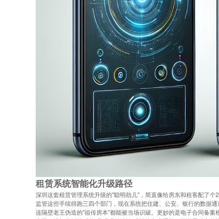
租赁系统智能化升级路径
深圳这套租赁管理系统升级的"聪明劲儿"，简直像给房东和租客配了个
监管这些手续得跑三四个部门，现在系统把住建、公安、银行的数据通
连隔壁老王伪造的"祖传房本"都能被当场识破。更妙的是电子合同备