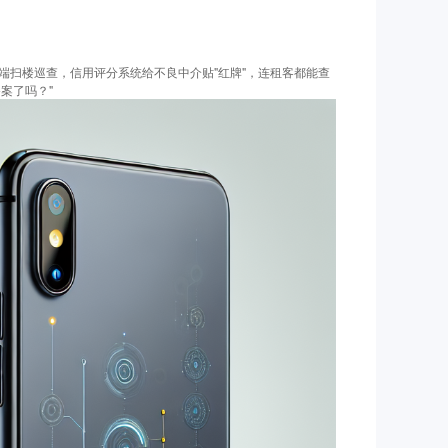
端扫楼巡查，信用评分系统给不良中介贴"红牌"，连租客都能查
案了吗？"