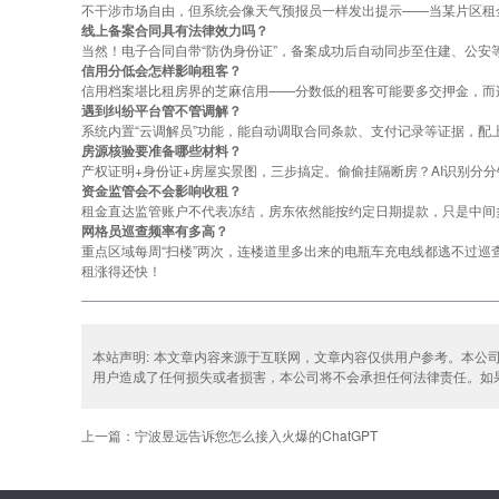
不干涉市场自由，但系统会像天气预报员一样发出提示——当某片区租
线上备案合同具有法律效力吗？
当然！电子合同自带“防伪身份证”，备案成功后自动同步至住建、公安
信用分低会怎样影响租客？
信用档案堪比租房界的芝麻信用——分数低的租客可能要多交押金，而
遇到纠纷平台管不管调解？
系统内置“云调解员”功能，能自动调取合同条款、支付记录等证据，配
房源核验要准备哪些材料？
产权证明+身份证+房屋实景图，三步搞定。偷偷挂隔断房？AI识别分分
资金监管会不会影响收租？
租金直达监管账户不代表冻结，房东依然能按约定日期提款，只是中间多
网格员巡查频率有多高？
重点区域每周“扫楼”两次，连楼道里多出来的电瓶车充电线都逃不过
租涨得还快！
本站声明: 本文章内容来源于互联网，文章内容仅供用户参考。本公
用户造成了任何损失或者损害，本公司将不会承担任何法律责任。如果涉及到版
上一篇：宁波昱远告诉您怎么接入火爆的ChatGPT