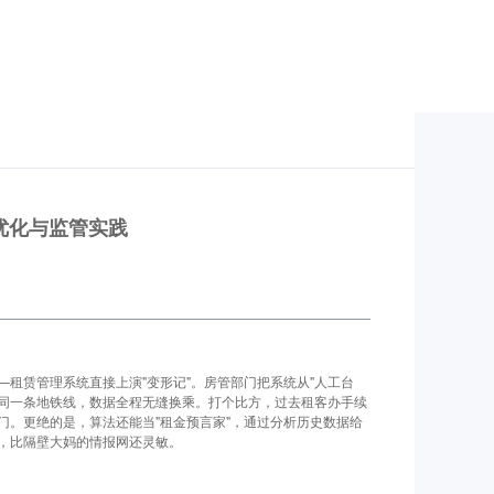
优化与监管实践
租赁管理系统直接上演"变形记"。房管部门把系统从"人工台
了同一条地铁线，数据全程无缝换乘。打个比方，过去租客办手续
门。更绝的是，算法还能当"租金预言家"，通过分析历史数据给
，比隔壁大妈的情报网还灵敏。