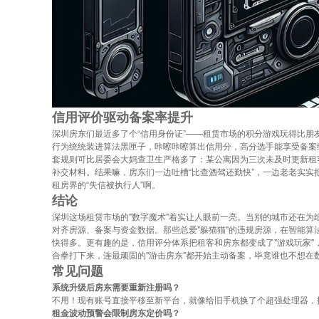
信用评价驱动备案率提升
深圳房东们最近多了个“信用身份证”——租赁市场的积分游戏玩得比
行为统统装进算法黑匣子，咔嚓咔嚓算出信用分，高分选手能享受备案
套规则可比居委会大妈查卫生严格多了：某公寓因为三次未及时更新租
补交材料。结果嘛，房东们一边吐槽“比查酒驾还勤快”，一边老老实
租房界的“失信被执行人”啊。
结论
深圳这场租赁市场的"数字魔术"着实让人眼前一亮。当别的城市还在
对齐房源、备案与资金数据。那些总爱"躲猫猫"的违规房源，在智能算
快得多。更有趣的是，信用评分体系把租客和房东都变成了"游戏玩家
合拳打下来，连最顽固的"游击房东"都开始主动备案，毕竟谁也不想在
常见问题
系统升级后房东需要重新注册吗？
不用！现有账号直接平移至新平台，就像给旧手机换了个超强处理器，
租金波动预警会限制房东定价吗？