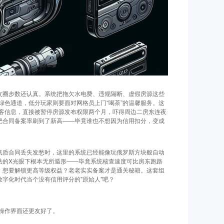
朋友圈步数还认真。系统把拖欠水电费、违规隔断、虚假房源这些
绿色通道，低分玩家则要面对网格员上门“喝茶”的温馨服务。这
客信息，直接被暂停房源发布权限两个月，吓得周边二房东连夜
实把合同备案率刷到了新高——毕竟谁也不想因为信用扣分，变成
为纸质合同丢失发愁时，这里的系统已经能像玩俄罗斯方块般自动
法的X光眼下根本无所遁形——毕竟系统核查速度可比房东跑路
"，想要解锁更高等级权益？老老实实备案才是通关秘籍。这套组
数字化时代当个没有信用评分的"原始人"吧？
操作界面还更友好了。