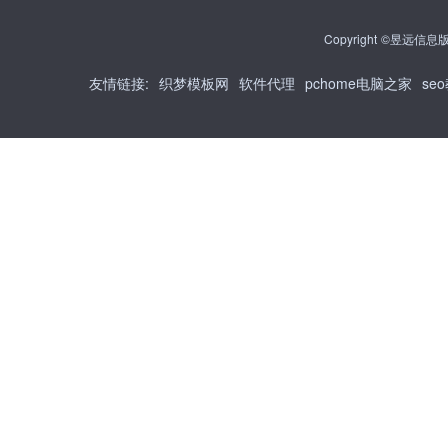
Copyright ©昱远信息版权
友情链接
:
织梦模板网
软件代理
pchome电脑之家
se