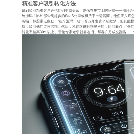
精准客户吸引转化方法
说到吸引精准客户并把他们变成买家，别像在集市上瞎吆喝——那只会
统源码？比如那些刚起步的SaaS公司或租赁平台运营商，他们正头疼
货帖，标题带点幽默：“租个源码，省下百万开发费？别做梦，但真能
块，吸引他们留言咨询。然后，私信跟进时别光推销，问问痛点：“哥
转化率拉高30%以上。营销专家老李就靠这招，帮客户月成交翻倍—