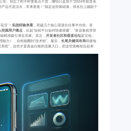
等。别忘了时不时更新点干货，哪怕只是加个“2024年租赁系
码产品可是活水，常来逛逛！”搞定这些基础项，排名往上蹦跶个
花活”！
实战经验来看
，死磕几个核心渠道往往事半功倍。首
入挖掘用户痛点
，比如“短租平台如何快速搭建”、“多设备租赁管
又能精准吸引潜在买家。其次，
开发者社区和垂直论坛
是宝地，
能力），自然能圈到“技术粉”。最后，
长尾关键词布局
得接地
S租赁系统”，这些才是真金白银的流量入口。把这些策略组合起来