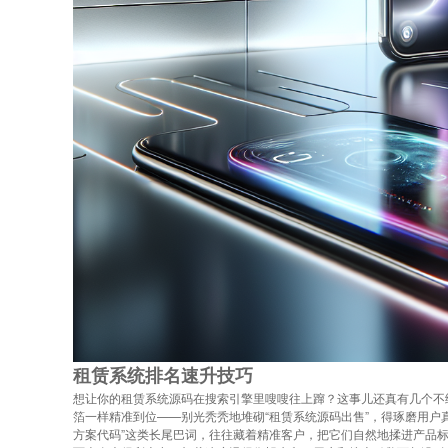
租赁系统排名速升技巧
想让你的租赁系统源码在搜索引擎里嗖嗖往上蹿？这事儿还真有几个不
箔一样精准到位——别光秃秃地堆砌“租赁系统源码出售”，得琢磨用户真
方案代码”这类长尾巴词，往往藏着精准客户，把它们自然地揉进产品