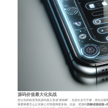
源码价值最大化实战
想让你的租赁系统源码真正变成“摇钱树”，光卖出去可不够，得玩点聪
琢磨琢磨怎么让买家心甘情愿掏更多钱。比如，把源码
拆解成基础版+